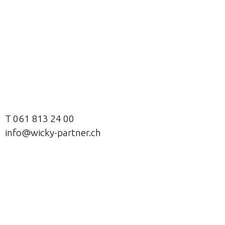
T 061 813 24 00
info@wicky-partner.ch
Bennwilerstrasse 1
4434 Hölstein
Turnhallenstrasse 11