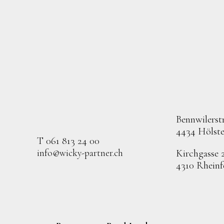
Bennwilerstr
4434 Hölste
T 061 813 24 00
info@wicky-partner.ch
Kirchgasse 
4310 Rheinf